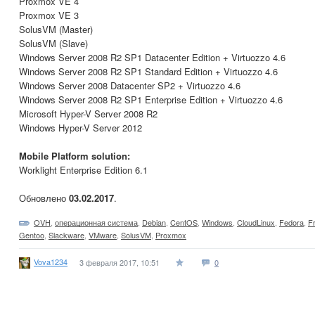
Proxmox VE 4
Proxmox VE 3
SolusVM (Master)
SolusVM (Slave)
Windows Server 2008 R2 SP1 Datacenter Edition + Virtuozzo 4.6
Windows Server 2008 R2 SP1 Standard Edition + Virtuozzo 4.6
Windows Server 2008 Datacenter SP2 + Virtuozzo 4.6
Windows Server 2008 R2 SP1 Enterprise Edition + Virtuozzo 4.6
Microsoft Hyper-V Server 2008 R2
Windows Hyper-V Server 2012
Mobile Platform solution:
Worklight Enterprise Edition 6.1
Обновлено
03.02.2017
.
OVH
,
операционная система
,
Debian
,
CentOS
,
Windows
,
CloudLinux
,
Fedora
,
F
Gentoo
,
Slackware
,
VMware
,
SolusVM
,
Proxmox
Vova1234
3 февраля 2017, 10:51
0