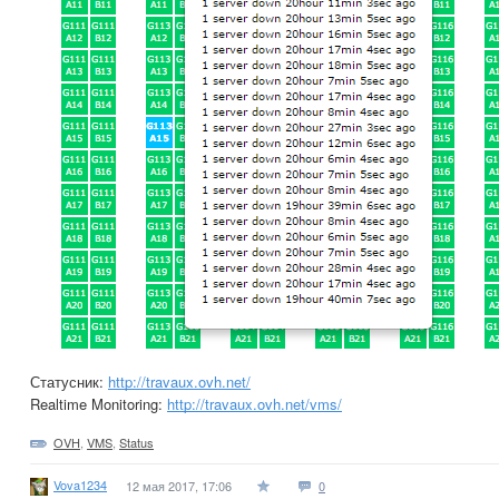
Статусник:
http://travaux.ovh.net/
Realtime Monitoring:
http://travaux.ovh.net/vms/
OVH
,
VMS
,
Status
Vova1234
12 мая 2017, 17:06
0