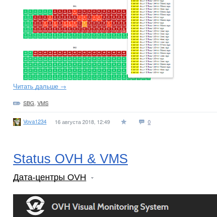
Читать дальше →
SBG
,
VMS
Vova1234
16 августа 2018, 12:49
0
Status OVH & VMS
Дата-центры OVH