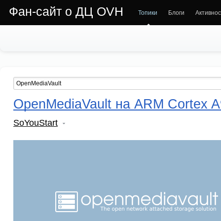
Фан-сайт о ДЦ OVH
Топики
Блоги
Активнос
OpenMediaVault на ARM Cortex A
SoYouStart