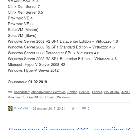
VMware ESXi 5.0
Citrix Xen Server 7
Citrix Xen Server 6.5
Proxmox VE 4
Proxmox VE 3
SolusVM (Master)
SolusVM (Slave)
Windows Server 2008 R2 SP1 Datacenter Edition + Virtuozzo 4.6
Windows Server 2008 R2 SP1 Standard Edition + Virtuozzo 4.6
Windows Server 2008 Datacenter SP2 + Virtuozzo 4.6
Windows Server 2008 R2 SP1 Enterprise Edition + Virtuozzo 4.6
Microsoft Hyper-V Server 2008 R2
Windows Hyper-V Server 2012
Обновлено
01.02.2019
.
SoYouStart
,
операционная система
,
Debian
,
CentOS
,
Fedora
,
CloudLinux
,
Arch 
Proxmox VE
,
OpenSUSE
,
Ubuntu
,
Windows
Vova1234
26 января 2017, 20:21
0