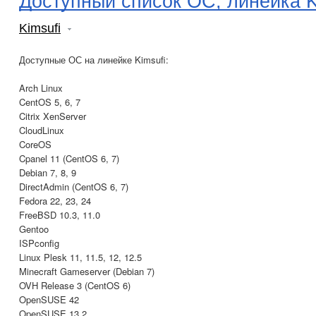
Доступный список ОС, линейка K
Kimsufi
Доступные ОС на линейке Kimsufi:
Arch Linux
CentOS 5, 6, 7
Citrix XenServer
CloudLinux
CoreOS
Cpanel 11 (CentOS 6, 7)
Debian 7, 8, 9
DirectAdmin (CentOS 6, 7)
Fedora 22, 23, 24
FreeBSD 10.3, 11.0
Gentoo
ISPconfig
Linux Plesk 11, 11.5, 12, 12.5
Minecraft Gameserver (Debian 7)
OVH Release 3 (CentOS 6)
OpenSUSE 42
OpenSUSE 13.2