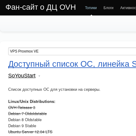
Фан-сайт о ДЦ OVH
Топики
Блоги
Активнос
Доступный список ОС, линейка S
SoYouStart
Список доступных ОС для установки на серверы.
Linux/Unix Distributions:
OVH Release 3
Debian 7 Oldoldstable
Debian 8 Oldstable
Debian 9 Stable
Ubuntu Server 12.04 LTS