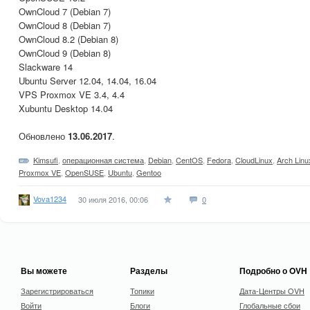
OwnCloud 7 (Debian 7)
OwnCloud 8 (Debian 7)
OwnCloud 8.2 (Debian 8)
OwnCloud 9 (Debian 8)
Slackware 14
Ubuntu Server 12.04, 14.04, 16.04
VPS Proxmox VE 3.4, 4.4
Xubuntu Desktop 14.04
Обновлено
13.06.2017
.
Kimsufi
,
операционная система
,
Debian
,
CentOS
,
Fedora
,
CloudLinux
,
Arch Linu
Proxmox VE
,
OpenSUSE
,
Ubuntu
,
Gentoo
Vova1234
30 июля 2016, 00:06
0
Вы можете
Разделы
Подробно о OVH
Зарегистрироваться
Топики
Дата-Центры OVH
Войти
Блоги
Глобальные сбои