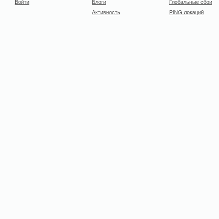
Войти
Блоги
Глобальные сбои
Активность
PING локаций