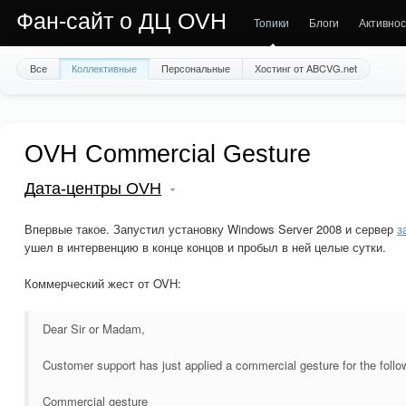
Фан-сайт о ДЦ OVH
Топики
Блоги
Активнос
Все
Коллективные
Персональные
Хостинг от ABCVG.net
OVH Commercial Gesture
Дата-центры OVH
Впервые такое. Запустил установку Windows Server 2008 и сервер
з
ушел в интервенцию в конце концов и пробыл в ней целые сутки.
Коммерческий жест от OVH:
Dear Sir or Madam,
Customer support has just applied a commercial gesture for the follo
Commercial gesture