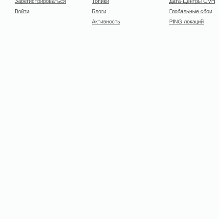
Зарегистрироваться
Топики
Дата-Центры OVH
Войти
Блоги
Глобальные сбои
Активность
PING локаций