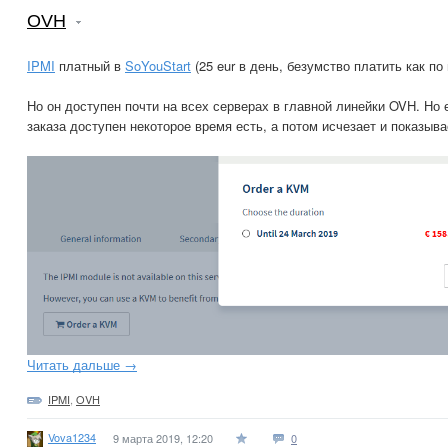
OVH
IPMI
платный в
SoYouStart
(25 eur в день, безумство платить как по м
Но он доступен почти на всех серверах в главной линейки OVH. Но 
заказа доступен некоторое время есть, а потом исчезает и показыва
Читать дальше →
IPMI
,
OVH
Vova1234
9 марта 2019, 12:20
0