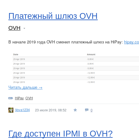
Платежный шлюз OVH
OVH
В начале 2019 года OVH сменил платежный шлюз на HiPay:
hipay.c
Читать дальше →
HiPay
,
OVH
Vova1234
23 июля 2019, 08:52
0
Где доступен IPMI в OVH?