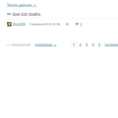
Читать дальше →
Email
,
OVH
,
EmailPro
Vova1234
5 февраля 2019, 01:39
0
← предыдущая
следующая →
2
3
4
5
последн
1