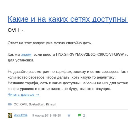
Какие и на каких сетях доступн
OVH
Ответ на этот вопрос уже можно спокойно дать.
Как мы
знаем
, если ввести HNXGF-3VYMX-V2B6Q-K39CC-VFQWW то 
для установки.
Но давайте рассмотрим по тарифам, железу и сетям серверов. Так 
количество серверов чтобы делать, хоть какую то аналитику.
Название тарифа, сеть и какие доступны шаблоны на них для устан
конфигурациях в статье писать не буду, только о текущих.
Читать дальше →
ОС
,
OVH
,
SoYouStart
,
Kimsufi
Vova1234
9 марта 2019, 09:30
2