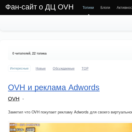
Фан-сайт о ДЦ OVH
Топики
Блоги
Активнос
0
читателей, 22 топика
Интересные
Новые
Обсуждаемые
TOP
OVH и реклама Adwords
OVH
Заметил что OVH покупает рекламу Adwords для своего виртуальног