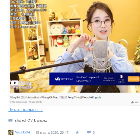
Читать дальше →
shared
,
OVH
,
шаред
Vova1234
15 марта 2020, 20:47
0