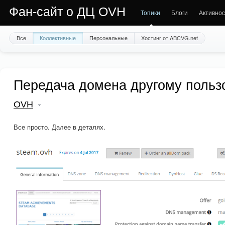
Фан-сайт о ДЦ OVH
Топики
Блоги
Активнос
Все
Коллективные
Персональные
Хостинг от ABCVG.net
Передача домена другому поль
OVH
Все просто. Далее в деталях.