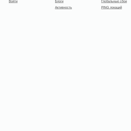
Войти
Блоги
Глобальные сбои
Активность
PING локаций