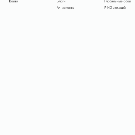
Войти
Блоги
Глобальные сбои
Активность
PING локаций