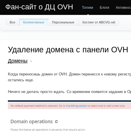
Фан-сайт о ДЦ OVH
Топики
Блоги
Активнос
Все
Коллективные
Персональные
Хостинг от ABCVG.net
Удаление домена с панели OVH
Домены
Когда переносишь домен от OVH. Домен перенесся к новому регистр
остались еще.
Ничего не делать просто ждать. Со временем появится задание в Ope