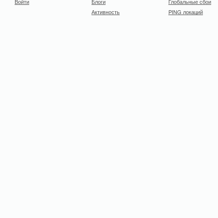
Войти
Блоги
Глобальные сбои
Активность
PING локаций