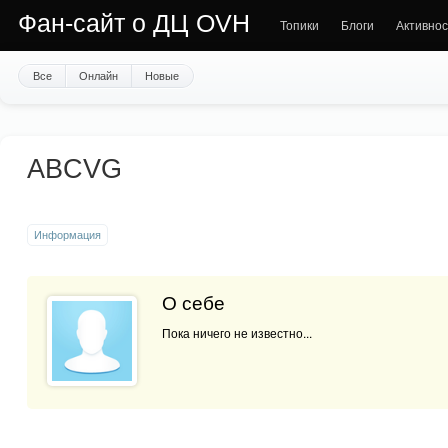
Фан-сайт о ДЦ OVH
Топики
Блоги
Активнос
Все
Онлайн
Новые
ABCVG
Информация
О себе
Пока ничего не известно...